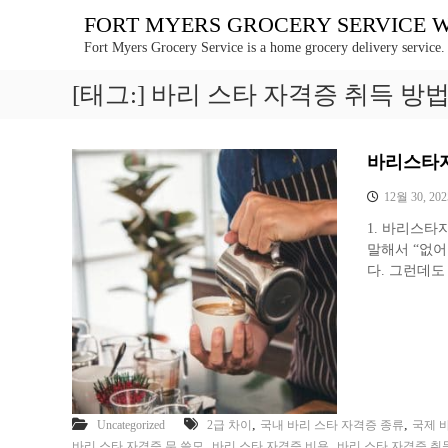
콘
FORT MYERS GROCERY SERVICE WE 
텐
Fort Myers Grocery Service is a home grocery delivery service.
츠
로
[태그:]
바리 스타 자격증 취득 방
바
로
가
기
바리스타자
12월 30, 202
1. 바리스타
말해서 “없어
다. 그런데도 
,
,
Uncategorized
2급 차이
국내 바리 스타 자격증 종류
국제 
,
,
바리 스타 자격증 무 쓸모
바리 스타 자격증 비용
바리 스타 자격증 취