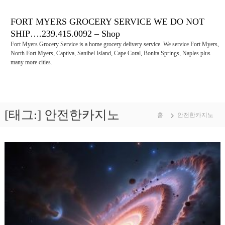
콘
텐
FORT MYERS GROCERY SERVICE WE DO NOT
츠
SHIP….239.415.0092 – Shop
로
Fort Myers Grocery Service is a home grocery delivery service. We service Fort Myers,
바
North Fort Myers, Captiva, Sanibel Island, Cape Coral, Bonita Springs, Naples plus
로
many more cities.
가
기
[태그:]
안전한카지노
홈
안전한카지노