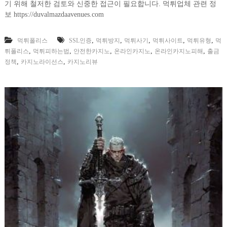
기 위해 철저한 검토와 신중한 접근이 필요합니다. 먹튀업체 관련 정
보 https://duvalmazdaavenues.com
,
,
,
,
,
먹튀폴리스
SSL인증
먹튀방지
먹튀사기
먹튀사이트
먹튀유형
먹
,
,
,
,
,
튀폴리스
먹튀피하는법
안전한카지노
온라인카지노
온라인카지노피해
출금
,
,
정책
카지노라이선스
카지노리뷰