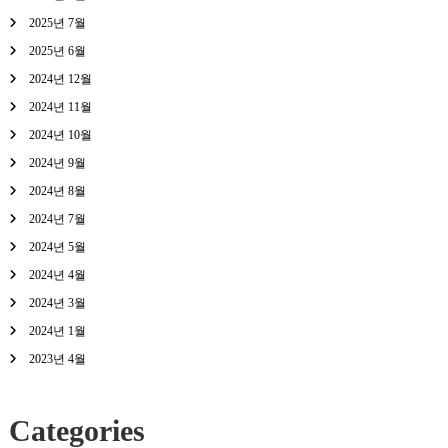
2025년 7월
2025년 6월
2024년 12월
2024년 11월
2024년 10월
2024년 9월
2024년 8월
2024년 7월
2024년 5월
2024년 4월
2024년 3월
2024년 1월
2023년 4월
Categories