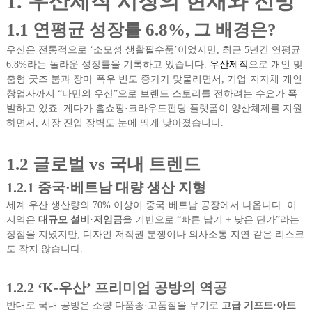
1. 우산제작 시장의 현재와 전망
1.1 연평균 성장률 6.8%, 그 배경은?
우산은 전통적으로 ‘소모성 생활필수품’이었지만, 최근 5년간 연평균
6.8%라는 놀라운 성장률을 기록하고 있습니다.
우산제작
으로 개인 맞
춤형 굿즈 붐과 장마·폭우 빈도 증가가 맞물리면서, 기업·지자체·개인
창업자까지 “나만의 우산”으로 브랜드 스토리를 전하려는 수요가 폭
발하고 있죠. 게다가 홈쇼핑·크라우드펀딩 플랫폼이 양산체제를 지원
하면서, 시장 진입 장벽도 눈에 띄게 낮아졌습니다.
1.2 글로벌 vs 국내 트렌드
1.2.1 중국·베트남 대량 생산 지형
세계 우산 생산량의 70% 이상이 중국·베트남 공장에서 나옵니다. 이
지역은
대규모 설비·저임금
을 기반으로 “빠른 납기 + 낮은 단가”라는
장점을 지녔지만, 디자인 저작권 분쟁이나 의사소통 지연 같은 리스크
도 작지 않습니다.
1.2.2 ‘K-우산’ 프리미엄 공방의 역공
반대로 국내 공방은 소량 다품종·고품질을 무기로
고급 기프트·아트