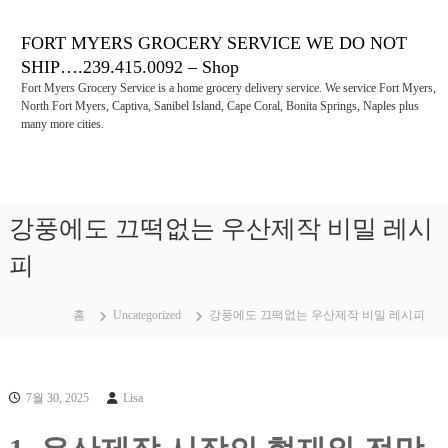
콘
텐
FORT MYERS GROCERY SERVICE WE DO NOT
츠
SHIP….239.415.0092 – Shop
로
Fort Myers Grocery Service is a home grocery delivery service. We service Fort Myers,
바
North Fort Myers, Captiva, Sanibel Island, Cape Coral, Bonita Springs, Naples plus
로
many more cities.
가
기
강풍에도 끄떡없는 우산제작 비밀 레시
피
홈
Uncategorized
강풍에도 끄떡없는 우산제작 비밀 레시피
7월 30, 2025
Lisa