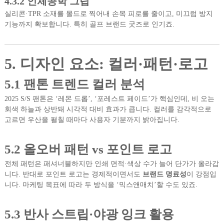
4.3.2 인체공학 그립
실리콘·TPR 소재를 몰드로 찍어내 손목 피로를 줄이고, 미끄럼 방지
기능까지 확보합니다. 특히 골프 브랜드 굿즈로 인기죠.
5. 디자인 요소: 컬러·패턴·로고
5.1 팬톤 트렌드 컬러 분석
2025 S/S 팬톤은 ‘레몬 드롭’, ‘포레스트 페이드’가 핵심인데, 비 오는
회색 하늘과 상반돼 시각적 대비 효과가 큽니다. 컬러를 감각적으로
고르면 우산을 펼칠 때마다 사용자 기분까지 밝아집니다.
5.2 올오버 패턴 vs 포인트 로고
전체 패턴은 패셔너블하지만 인쇄 면적·색상 수가 늘어 단가가 올라갑
니다. 반대로 포인트 로고는 경제적이면서도
브랜드 명료성
이 강점입
니다. 마케팅 목표에 따라 두 방식을 ‘믹스앤매치’할 수도 있죠.
5.3 반사 스트립·야광 잉크 활용