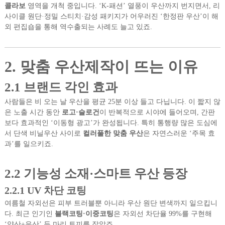
콜라보
영역을 개척 중입니다. ‘K-패션’ 열풍이 우산까지 번지면서, 리
사이클 원단·정밀 스티치·감성 패키지가 어우러진 ‘한정판 우산’이 해
외 편집숍을 통해 역수출되는 사례도 늘고 있죠.
2. 맞춤 우산제작이 뜨는 이유
2.1 브랜드 각인 효과
사람들은 비 오는 날 우산을 평균 25분 이상 들고 다닙니다. 이 짧지 않
은 노출 시간 동안
로고·슬로건
이 반복적으로 시야에 들어오며, 간판
보다 효과적인 ‘이동형 광고’가 완성됩니다. 특히 통행량 많은 도심에
서 단색 비닐우산 사이로
컬러풀한 맞춤 우산
은 자연스러운 ‘주목 효
과’를 일으키죠.
2.2 기능성 소재·스마트 우산 등장
2.2.1 UV 차단 코팅
여름철 자외선은 피부 트러블뿐 아니라 우산 원단 변색까지 일으킵니
다. 최근 인기인
블랙코팅·이중코팅
은 자외선 차단율 99%를 구현해
‘양산+우산’ 두 마리 토끼를 잡았죠.