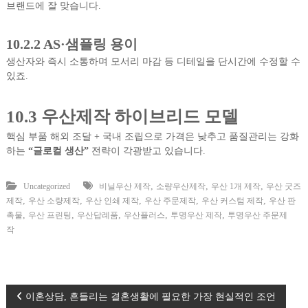
브랜드에 잘 맞습니다.
10.2.2 AS·샘플링 용이
생산자와 즉시 소통하며 모서리 마감 등 디테일을 단시간에 수정할 수
있죠.
10.3 우산제작 하이브리드 모델
핵심 부품 해외 조달 + 국내 조립으로 가격은 낮추고 품질관리는 강화
하는
“글로컬 생산”
전략이 각광받고 있습니다.
,
,
,
Uncategorized
비닐우산 제작
소량우산제작
우산 1개 제작
우산 굿즈
,
,
,
,
,
제작
우산 소량제작
우산 인쇄 제작
우산 주문제작
우산 커스텀 제작
우산 판
,
,
,
,
,
촉물
우산 프린팅
우산답례품
우산플러스
투명우산 제작
투명우산 주문제
작
글
이혼상담, 흔들리는 결혼생활에 필요한 가장 현실적인 조언