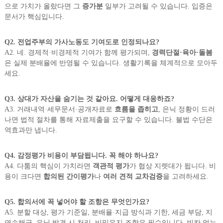
으로 가치가 올랐다면 그
증가분
일부가 고려될 수 있습니다. 입증은
문서가 핵심입니다.
Q2. 전업주부의 가사노동도 기여도로 인정되나요?
A2. 네. 경제적·비경제적 기여가 함께 평가되며,
경력단절·육아·돌봄
은 실제 분배율에 반영될 수 있습니다. 생활기록을 체계적으로 모아두
세요.
Q3. 상대가 자산을 숨기는 것 같아요. 어떻게 대응하죠?
A3. 거래내역·세무문서·공개자료로
흐름을 좁히고
, 은닉 정황이 드러
나면 법적 절차를 통해 자료제출을 요구할 수 있습니다. 불법 수단은
역효과만 냅니다.
Q4. 감정평가 비용이 부담됩니다. 꼭 해야 하나요?
A4. 다툼의 핵심이 가치라면
객관적 평가
가 협상 지렛대가 됩니다. 비
용이 크다면
합의된 간이평가
나
여러 견적 교차검증
을 고려하세요.
Q5. 합의서에 꼭 넣어야 할 조항은 무엇인가요?
A5. 분할 대상, 평가 기준일, 분배율·지급 방식과 기한, 세금 부담, 지
연손해금, 은닉 발견 시 처리, 비밀유지 조항은 필수입니다. 빈칸 없는