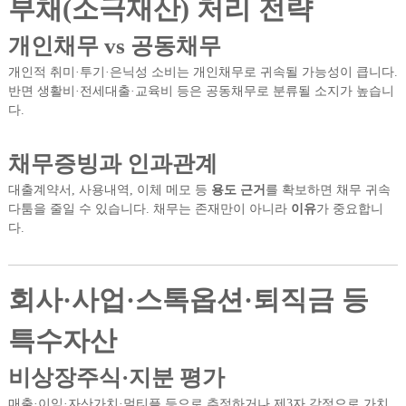
부채(소극재산) 처리 전략
개인채무 vs 공동채무
개인적 취미·투기·은닉성 소비는 개인채무로 귀속될 가능성이 큽니다.
반면 생활비·전세대출·교육비 등은 공동채무로 분류될 소지가 높습니
다.
채무증빙과 인과관계
대출계약서, 사용내역, 이체 메모 등
용도 근거
를 확보하면 채무 귀속
다툼을 줄일 수 있습니다. 채무는 존재만이 아니라
이유
가 중요합니
다.
회사·사업·스톡옵션·퇴직금 등
특수자산
비상장주식·지분 평가
매출·이익·자산가치·멀티플 등으로 추정하거나 제3자 감정으로 가치