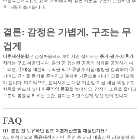
주장→근거→표로 요약. 메타데이터·원본·사본을 구분해 보관하면 추
후 다툼이 줄어듭니다.
결론: 감정은 가볍게, 구조는 무
겁게
이혼재산분할
은 감정싸움으로 보이지만 실제로는
증거·평가·세후가
치
라는 구조 싸움입니다. 혼인 중 형성된 공동의 성과를 공정하게 나
누려면, ①대상 재산의 누락을 막고 ②평가 시점·방법을 합의하며 ③
기여도 근거를 문서로 준비하고 ④세후 기준으로 시나리오를 비교해
야 합니다. 마지막으로, 합의서에는 대상·기준일·지급·세금·비밀유지
항목을 반드시 넣어
마무리의 품질
을 높이세요. 감정의 소음을 줄이고
구조의 볼륨을 키우는 순간, 결과는 자연스럽게 당신 편이 됩니다.
FAQ
Q1. 혼인 전 보유하던 집도 이혼재산분할 대상인가요?
A1. 원칙적으로
특유재산
이지만, 혼인 중 관리·대출상환·리모델링 등