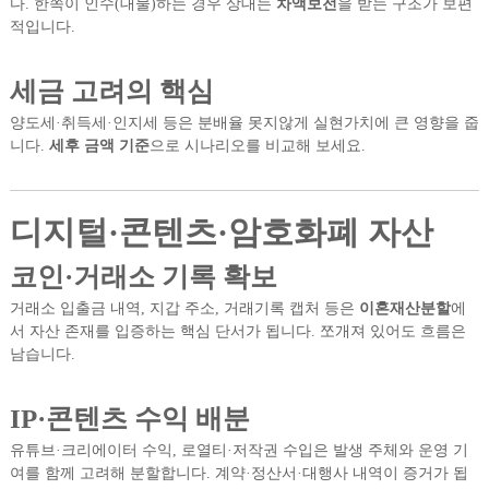
다. 한쪽이 인수(대물)하는 경우 상대는
차액보전
을 받는 구조가 보편
적입니다.
세금 고려의 핵심
양도세·취득세·인지세 등은 분배율 못지않게 실현가치에 큰 영향을 줍
니다.
세후 금액 기준
으로 시나리오를 비교해 보세요.
디지털·콘텐츠·암호화폐 자산
코인·거래소 기록 확보
거래소 입출금 내역, 지갑 주소, 거래기록 캡처 등은
이혼재산분할
에
서 자산 존재를 입증하는 핵심 단서가 됩니다. 쪼개져 있어도 흐름은
남습니다.
IP·콘텐츠 수익 배분
유튜브·크리에이터 수익, 로열티·저작권 수입은 발생 주체와 운영 기
여를 함께 고려해 분할합니다. 계약·정산서·대행사 내역이 증거가 됩