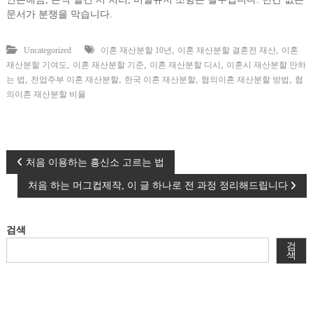
문서가 분쟁을 막습니다.
,
,
Uncategorized
이혼 재산분할 10년
이혼 재산분할 결혼전 재산
이혼
,
,
,
재산분할 기여도
이혼 재산분할 기준
이혼 재산분할 디시
이혼시 재산분할 안하
,
,
,
,
는 법
전업주부 이혼 재산분할
한국 이혼 재산분할
협의이혼 재산분할 방법
협
의이혼 재산분할 비율
글
처음 이용하는 흥신소 고르는 법
처음 하는 머그컵제작, 이 글 하나로 전 과정 정리해드립니다
탐
색
검색
검
색