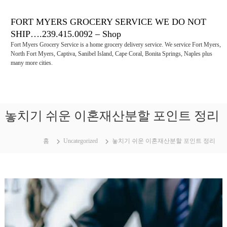
콘
텐
FORT MYERS GROCERY SERVICE WE DO NOT
츠
SHIP….239.415.0092 – Shop
로
Fort Myers Grocery Service is a home grocery delivery service. We service Fort Myers,
바
North Fort Myers, Captiva, Sanibel Island, Cape Coral, Bonita Springs, Naples plus
로
many more cities.
가
기
놓치기 쉬운 이혼재산분할 포인트 정리
홈
Uncategorized
놓치기 쉬운 이혼재산분할 포인트 정리