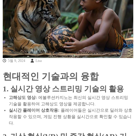
5월 9, 2024
Lisa
현대적인 기술과의 융합
1. 실시간 영상 스트리밍 기술의 활용
고해상도 영상:
에볼루션카지노는 최신의 실시간 영상 스트리밍
기술을 활용하여 고해상도 영상을 제공합니다.
실시간 플레이어 상호작용:
플레이어들은 실시간으로 딜러와 상호
작용할 수 있으며, 게임 진행 상황을 실시간으로 확인할 수 있습니
다.