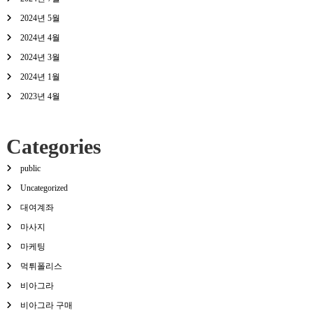
2024년 5월
2024년 4월
2024년 3월
2024년 1월
2023년 4월
Categories
public
Uncategorized
대여계좌
마사지
마케팅
먹튀폴리스
비아그라
비아그라 구매