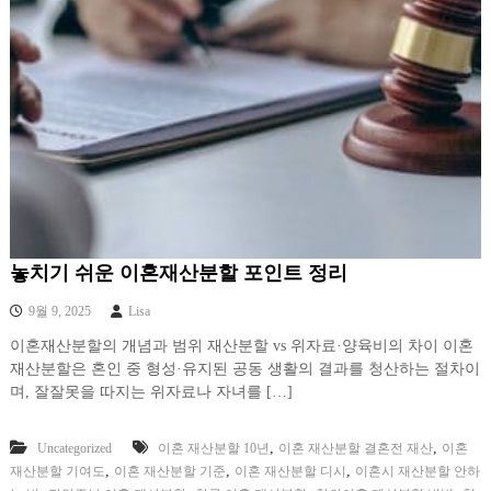
놓치기 쉬운 이혼재산분할 포인트 정리
9월 9, 2025
Lisa
이혼재산분할의 개념과 범위 재산분할 vs 위자료·양육비의 차이 이혼
재산분할은 혼인 중 형성·유지된 공동 생활의 결과를 청산하는 절차이
며, 잘잘못을 따지는 위자료나 자녀를 […]
,
,
Uncategorized
이혼 재산분할 10년
이혼 재산분할 결혼전 재산
이혼
,
,
,
재산분할 기여도
이혼 재산분할 기준
이혼 재산분할 디시
이혼시 재산분할 안하