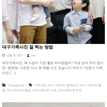
대구가족사진 잘 찍는 방법
12월 30, 2025
Lisa
대구가족사진, 왜 지금이 가장 좋은 타이밍일까? 지금 남겨 두지 않으
면 ‘완전체’ 사진은 다시 못 찍을 수도 있습니다 우리가 “언젠가 가족
사진 […]
,
,
Uncategorized
가족사진
대구 가족사진 잘찍는곳
대구 가족사진 촬
,
,
,
영
대구 리마인드웨딩
대구가족사진 가격
대구가족사진 추천