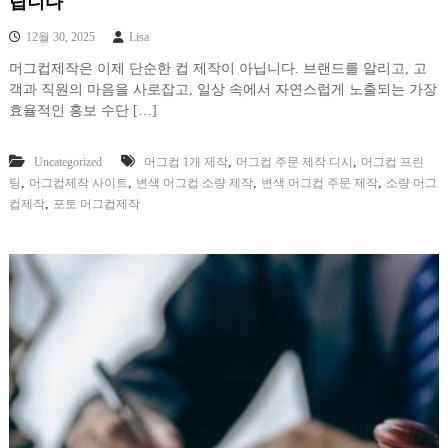
립니다
12월 30, 2025
Lisa
머그컵제작은 이제 단순한 컵 제작이 아닙니다. 브랜드를 알리고, 고
객과 직원의 마음을 사로잡고, 일상 속에서 자연스럽게 노출되는 가장
효율적인 홍보 수단 […]
,
,
Uncategorized
머그컵 1개 제작
머그컵 주문 제작 디시
머그컵 프린
,
,
,
,
팅
머그컵제작 사이트
변색 머그컵 소량 제작
변색 머그컵 주문 제작
소량 머그
,
컵제작
포토 머그컵제작