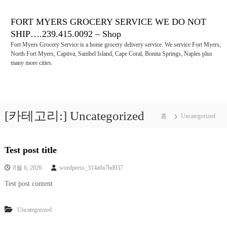
콘
텐
FORT MYERS GROCERY SERVICE WE DO NOT
츠
SHIP….239.415.0092 – Shop
로
Fort Myers Grocery Service is a home grocery delivery service. We service Fort Myers,
바
North Fort Myers, Captiva, Sanibel Island, Cape Coral, Bonita Springs, Naples plus
로
many more cities.
가
기
[카테고리:]
Uncategorized
홈
Uncategorized
Test post title
8월 6, 2026
wordpress_314a0a7bd937
Test post content
Uncategorized