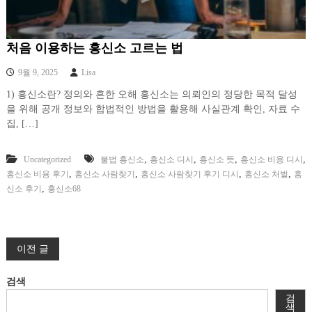
처음 이용하는 흥신소 고르는 법
9월 9, 2025
Lisa
1) 흥신소란? 정의와 흔한 오해 흥신소는 의뢰인의 정당한 목적 달성
을 위해 공개 정보와 합법적인 방법을 활용해 사실관계 확인, 자료 수
집, […]
,
,
,
,
Uncategorized
불법 흥신소
흥신소 디시
흥신소 뜻
흥신소 비용 디시
,
,
,
,
흥신소 비용 후기
흥신소 사람찾기
흥신소 사람찾기 후기 디시
흥신소 처벌
흥
,
신소 후기
흥신소68
글
이전 글
탐
검색
검
색