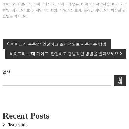
,
,
,
,
비아그라 시알리스
비아그라 약국
비아그라 종류
비아그라 지속시간
비아그라
,
,
,
,
,
처방
비아그라 효능
시알리스 처방
시알리스 효과
온라인 비아그라
처방전 필
요없는 비아그라
글
비아그라 복용법: 안전하고 효과적으로 사용하는 방법
비아그라 구매 가이드: 안전하고 합법적인 방법을 알아보세요
탐
색
검색
검
색
Recent Posts
Test post title