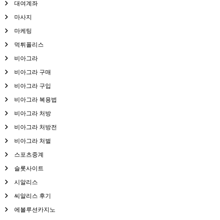
대여계좌
마사지
마케팅
먹튀폴리스
비아그라
비아그라 구매
비아그라 구입
비아그라 복용법
비아그라 처방
비아그라 처방전
비아그라 처벌
스포츠중계
슬롯사이트
시알리스
씨알리스 후기
에볼루션카지노