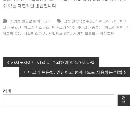
수 있는 자연적인 방법입니다.
,
,
처방전 필요없는 비아그라
남성 건강식품추천
비아그라 구매
비아
,
,
,
,
,
그라 구입
비아그라 시알리스
비아그라 약국
비아그라 종류
비아그라 처방
비
,
,
,
아그라 효능
시알리스 처방
시알리스 효과
처방전 필요없는 비아그라
글
카지노사이트 이용 시 주의해야 할 5가지 사항
비아그라 복용법: 안전하고 효과적으로 사용하는 방법
탐
색
검색
검
색