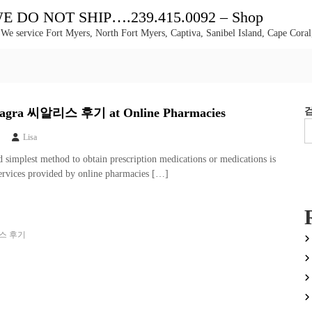
DO NOT SHIP….239.415.0092 – Shop
 We service Fort Myers, North Fort Myers, Captiva, Sanibel Island, Cape Coral
Viagra 씨알리스 후기 at Online Pharmacies
Lisa
d simplest method to obtain prescription medications or medications is
services provided by online pharmacies […]
스 후기