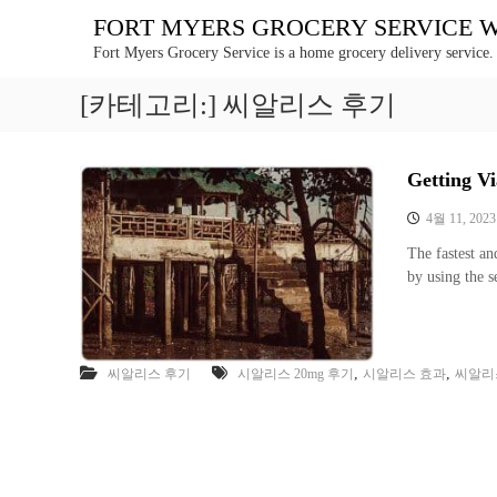
콘
FORT MYERS GROCERY SERVICE WE 
텐
Fort Myers Grocery Service is a home grocery delivery service.
츠
로
[카테고리:]
씨알리스 후기
바
로
가
기
Getting 
4월 11, 2023
The fastest an
by using the 
,
,
씨알리스 후기
시알리스 20mg 후기
시알리스 효과
씨알리