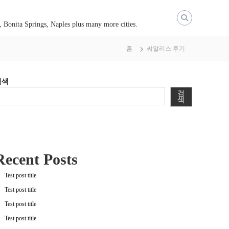
, Bonita Springs, Naples plus many more cities.
홈
씨알리스 후기
검색
검
색
Recent Posts
Test post title
Test post title
Test post title
Test post title