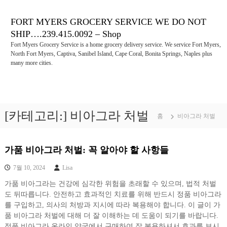
콘
텐
FORT MYERS GROCERY SERVICE WE DO NOT
츠
SHIP….239.415.0092 – Shop
로
Fort Myers Grocery Service is a home grocery delivery service. We service Fort Myers,
바
North Fort Myers, Captiva, Sanibel Island, Cape Coral, Bonita Springs, Naples plus
로
many more cities.
가
기
[카테고리:]
비아그라 처벌
홈
비아그라 처벌
가품 비아그라 처벌: 꼭 알아야 할 사항들
7월 10, 2024
Lisa
가품 비아그라는 건강에 심각한 위험을 초래할 수 있으며, 법적 처벌
도 뒤따릅니다. 안전하고 효과적인 치료를 위해 반드시 정품 비아그라
를 구입하고, 의사의 처방과 지시에 따라 복용해야 합니다. 이 글이 가
품 비아그라 처벌에 대해 더 잘 이해하는 데 도움이 되기를 바랍니다.
정품 비아그라 온라인 약국에서 구매하여 잘 복용하셔서 효과를 보시