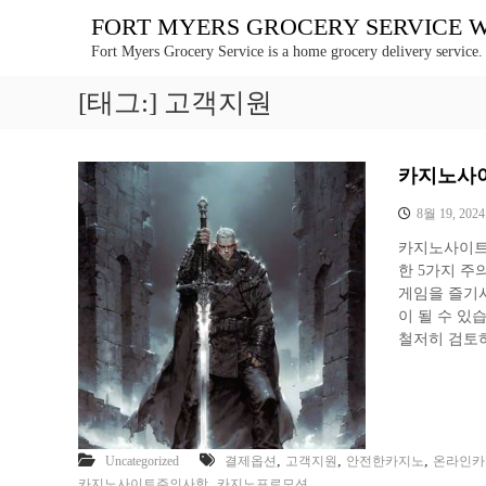
콘
FORT MYERS GROCERY SERVICE WE 
텐
Fort Myers Grocery Service is a home grocery delivery service.
츠
로
[태그:]
고객지원
바
로
가
기
카지노사이
8월 19, 2024
카지노사이트
한 5가지 주
게임을 즐기
이 될 수 있
철저히 검토
,
,
,
Uncategorized
결제옵션
고객지원
안전한카지노
온라인카
,
카지노사이트주의사항
카지노프로모션