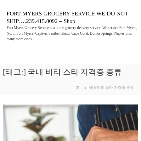
콘
텐
FORT MYERS GROCERY SERVICE WE DO NOT
츠
SHIP….239.415.0092 – Shop
로
Fort Myers Grocery Service is a home grocery delivery service. We service Fort Myers,
바
North Fort Myers, Captiva, Sanibel Island, Cape Coral, Bonita Springs, Naples plus
로
many more cities.
가
기
[태그:]
국내 바리 스타 자격증 종류
홈
국내 바리 스타 자격증 종류