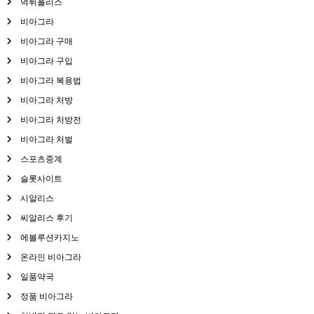
먹튀폴리스
비아그라
비아그라 구매
비아그라 구입
비아그라 복용법
비아그라 처방
비아그라 처방전
비아그라 처벌
스포츠중계
슬롯사이트
시알리스
씨알리스 후기
에볼루션카지노
온라인 비아그라
일품약국
정품 비아그라