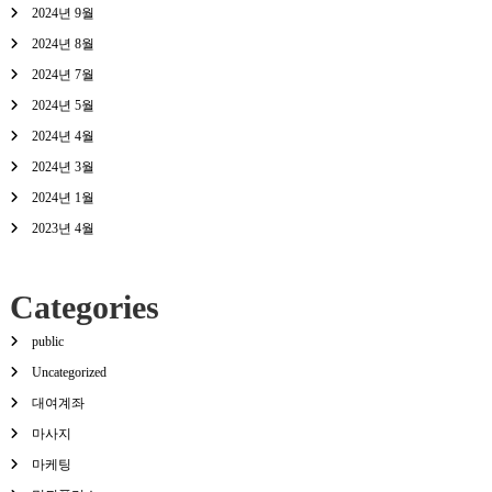
2024년 9월
2024년 8월
2024년 7월
2024년 5월
2024년 4월
2024년 3월
2024년 1월
2023년 4월
Categories
public
Uncategorized
대여계좌
마사지
마케팅