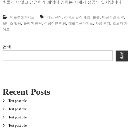
휘둘리지 않고 냉정하게 게임에 임하는 자세가 성공의 열쇠입니다.
,
,
,
,
에볼루션카지노
게임 규칙
라이브 딜러 게임
룰렛
마틴게일 전략
,
,
,
,
,
보너스 활용
블랙잭 전략
성공적인 베팅
에볼루션카지노
자금 관리
초보자 가
이드
검색
검
색
Recent Posts
Test post title
Test post title
Test post title
Test post title