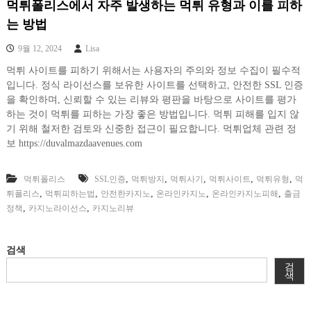
먹튀폴리스에서 자주 발생하는 먹튀 유형과 이를 피하
는 방법
9월 12, 2024
Lisa
먹튀 사이트를 피하기 위해서는 사용자의 주의와 정보 수집이 필수적
입니다. 정식 라이선스를 보유한 사이트를 선택하고, 안전한 SSL 인증
을 확인하며, 신뢰할 수 있는 리뷰와 평판을 바탕으로 사이트를 평가
하는 것이 먹튀를 피하는 가장 좋은 방법입니다. 먹튀 피해를 입지 않
기 위해 철저한 검토와 신중한 접근이 필요합니다. 먹튀업체 관련 정
보 https://duvalmazdaavenues.com
,
,
,
,
,
먹튀폴리스
SSL인증
먹튀방지
먹튀사기
먹튀사이트
먹튀유형
먹
,
,
,
,
,
튀폴리스
먹튀피하는법
안전한카지노
온라인카지노
온라인카지노피해
출금
,
,
정책
카지노라이선스
카지노리뷰
검색
검
색