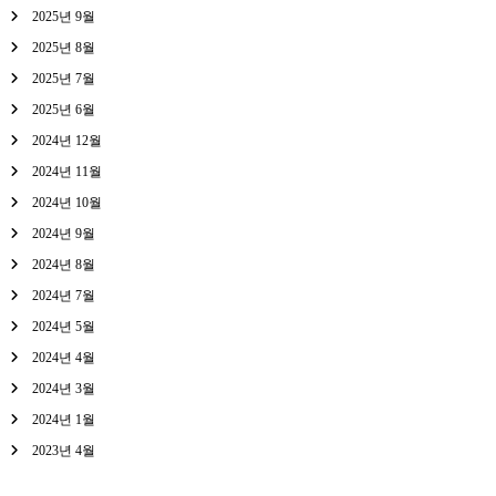
2025년 9월
2025년 8월
2025년 7월
2025년 6월
2024년 12월
2024년 11월
2024년 10월
2024년 9월
2024년 8월
2024년 7월
2024년 5월
2024년 4월
2024년 3월
2024년 1월
2023년 4월