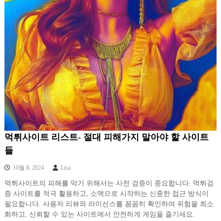
먹튀사이트 리스트- 절대 피해가지 말아야 할 사이트
들
10월 8, 2024
Lisa
먹튀사이트의 피해를 막기 위해서는 사전 검증이 중요합니다. 먹튀검
증 사이트를 적극 활용하고, 소액으로 시작하는 신중한 접근 방식이
필요합니다. 사용자 리뷰와 라이선스를 꼼꼼히 확인하여 위험을 최소
화하고, 신뢰할 수 있는 사이트에서 안전하게 게임을 즐기세요.