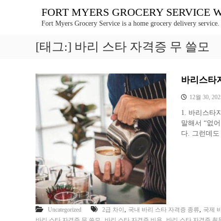
콘
FORT MYERS GROCERY SERVICE WE 
텐
Fort Myers Grocery Service is a home grocery delivery service.
츠
로
[태그:]
바리 스타 자격증 무 쓸모
바
로
가
기
바리스타자
12월 30, 202
1. 바리스타
말해서 “없어
다. 그런데도 
,
,
Uncategorized
2급 차이
국내 바리 스타 자격증 종류
국제 
,
,
바리 스타 자격증 무 쓸모
바리 스타 자격증 비용
바리 스타 자격증 취