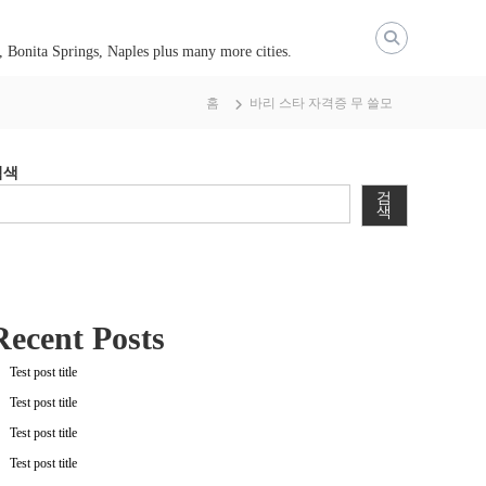
, Bonita Springs, Naples plus many more cities.
홈
바리 스타 자격증 무 쓸모
검색
검
색
Recent Posts
Test post title
Test post title
Test post title
Test post title