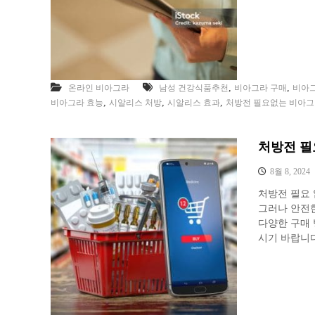
,
,
온라인 비아그라
남성 건강식품추천
비아그라 구매
비아
,
,
,
비아그라 효능
시알리스 처방
시알리스 효과
처방전 필요없는 비아
처방전 필
8월 8, 2024
처방전 필요 
그러나 안전
다양한 구매
시기 바랍니다