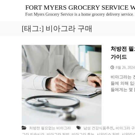
콘
FORT MYERS GROCERY SERVICE WE 
텐
Fort Myers Grocery Service is a home grocery delivery service.
츠
로
[태그:]
비아그라 구매
바
로
가
기
처방전 필
가이드
8월 26, 2024
비아그라는 전
들에 의해 
들에게는 몇 
,
처방전 필요없는 비아그라
남성 건강식품추천
비아그라 
,
,
,
,
그라 지속시간
비아그라 처방
비아그라 효능
시알리스 처방
시알리스