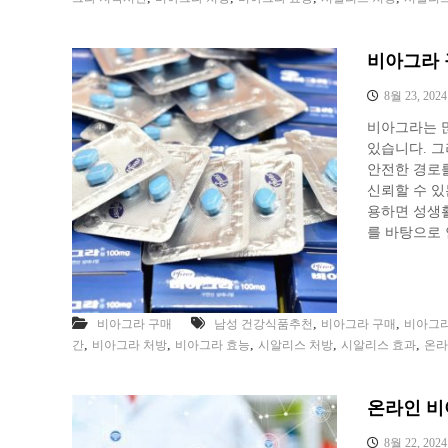
비아그라 
8월 23, 2024
비아그라는 많
있습니다. 그
안전한 경로를
신뢰할 수 
용하면 성생활
를 바탕으로
,
,
비아그라 구매
남성 건강식품추천
비아그라 구매
비아그라
,
,
,
,
,
간
비아그라 처방
비아그라 효능
시알리스 처방
시알리스 효과
온라
온라인 비
8월 22, 2024