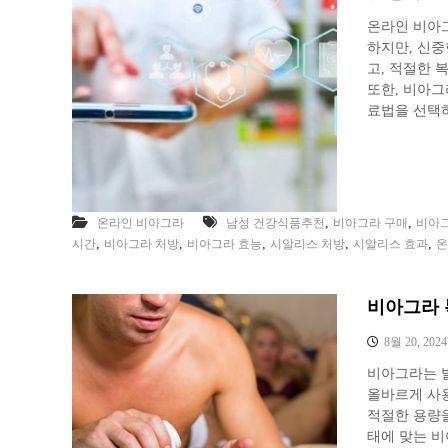
온라인 비아
하지만, 신중
고, 적절한 
또한, 비아그
료법을 선택
,
,
온라인 비아그라
남성 건강식품추천
비아그라 구매
비아
,
,
,
,
,
시간
비아그라 처방
비아그라 효능
시알리스 처방
시알리스 효과
온
비아그라 
8월 20, 2024
비아그라는 
올바르게 사용
적절한 용량을
태에 맞는 비