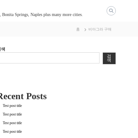
, Bonita Springs, Naples plus many more cities.
홈
비아그라 구매
검색
검
색
Recent Posts
Test post title
Test post title
Test post title
Test post title