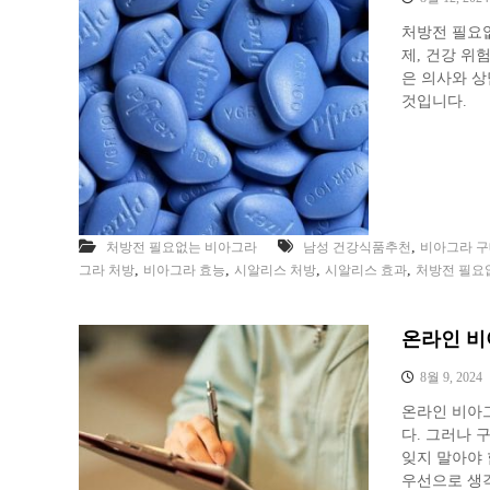
처방전 필요없
제, 건강 위
은 의사와 상
것입니다.
,
처방전 필요없는 비아그라
남성 건강식품추천
비아그라 
,
,
,
,
그라 처방
비아그라 효능
시알리스 처방
시알리스 효과
처방전 필요
온라인 비
8월 9, 2024
온라인 비아
다. 그러나 
잊지 말아야 
우선으로 생