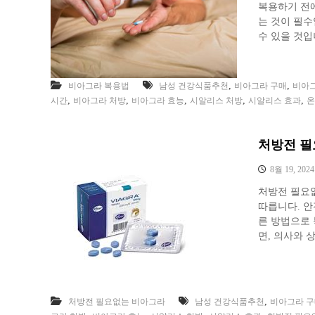
복용하기 전
는 것이 필
수 있을 것입
,
,
비아그라 복용법
남성 건강식품추천
비아그라 구매
비아
,
,
,
,
,
시간
비아그라 처방
비아그라 효능
시알리스 처방
시알리스 효과
온
처방전 필
8월 19, 2024
처방전 필요없
따릅니다. 안
른 방법으로
면, 의사와 
,
처방전 필요없는 비아그라
남성 건강식품추천
비아그라 