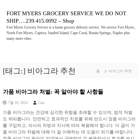
콘
텐
FORT MYERS GROCERY SERVICE WE DO NOT
츠
SHIP….239.415.0092 – Shop
로
Fort Myers Grocery Service is a home grocery delivery service. We service Fort Myers,
바
North Fort Myers, Captiva, Sanibel Island, Cape Coral, Bonita Springs, Naples plus
로
many more cities.
가
기
[태그:]
비아그라 추천
홈
비아그라 추천
가품 비아그라 처벌: 꼭 알아야 할 사항들
7월 10, 2024
Lisa
가품 비아그라는 건강에 심각한 위험을 초래할 수 있으며, 법적 처벌
도 뒤따릅니다. 안전하고 효과적인 치료를 위해 반드시 정품 비아그라
를 구입하고, 의사의 처방과 지시에 따라 복용해야 합니다. 이 글이 가
품 비아그라 처벌에 대해 더 잘 이해하는 데 도움이 되기를 바랍니다.
정품 비아그라 온라인 약국에서 구매하여 잘 복용하셔서 효과를 보시