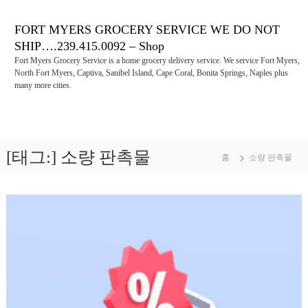
콘
텐
FORT MYERS GROCERY SERVICE WE DO NOT
츠
SHIP….239.415.0092 – Shop
로
Fort Myers Grocery Service is a home grocery delivery service. We service Fort Myers,
바
North Fort Myers, Captiva, Sanibel Island, Cape Coral, Bonita Springs, Naples plus
로
many more cities.
가
기
[태그:]
소량 판촉물
홈
소량 판촉물