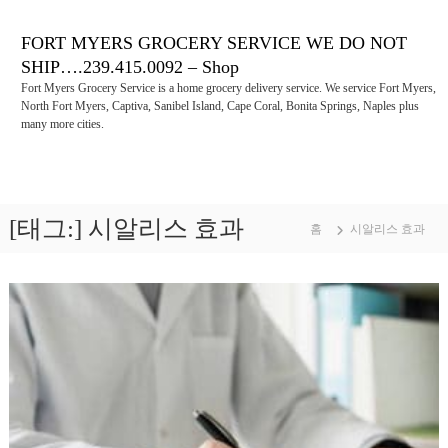
콘
텐
FORT MYERS GROCERY SERVICE WE DO NOT
츠
SHIP….239.415.0092 – Shop
로
Fort Myers Grocery Service is a home grocery delivery service. We service Fort Myers,
바
North Fort Myers, Captiva, Sanibel Island, Cape Coral, Bonita Springs, Naples plus
로
many more cities.
가
기
[태그:]
시알리스 효과
홈
시알리스 효과