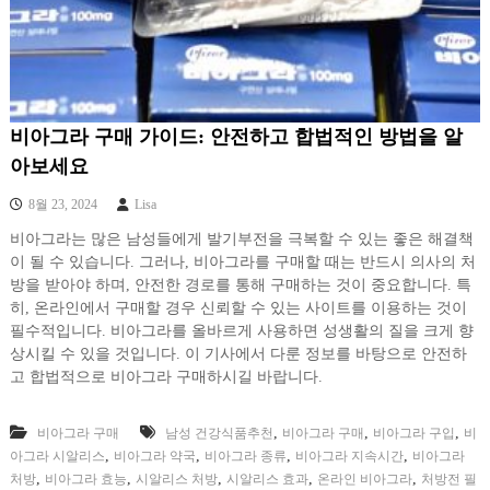
비아그라 구매 가이드: 안전하고 합법적인 방법을 알
아보세요
8월 23, 2024
Lisa
비아그라는 많은 남성들에게 발기부전을 극복할 수 있는 좋은 해결책
이 될 수 있습니다. 그러나, 비아그라를 구매할 때는 반드시 의사의 처
방을 받아야 하며, 안전한 경로를 통해 구매하는 것이 중요합니다. 특
히, 온라인에서 구매할 경우 신뢰할 수 있는 사이트를 이용하는 것이
필수적입니다. 비아그라를 올바르게 사용하면 성생활의 질을 크게 향
상시킬 수 있을 것입니다. 이 기사에서 다룬 정보를 바탕으로 안전하
고 합법적으로 비아그라 구매하시길 바랍니다.
,
,
,
비아그라 구매
남성 건강식품추천
비아그라 구매
비아그라 구입
비
,
,
,
,
아그라 시알리스
비아그라 약국
비아그라 종류
비아그라 지속시간
비아그라
,
,
,
,
,
처방
비아그라 효능
시알리스 처방
시알리스 효과
온라인 비아그라
처방전 필