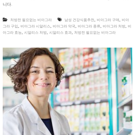
니다.
,
,
처방전 필요없는 비아그라
남성 건강식품추천
비아그라 구매
비아
,
,
,
,
,
그라 구입
비아그라 시알리스
비아그라 약국
비아그라 종류
비아그라 처방
비
,
,
,
아그라 효능
시알리스 처방
시알리스 효과
처방전 필요없는 비아그라