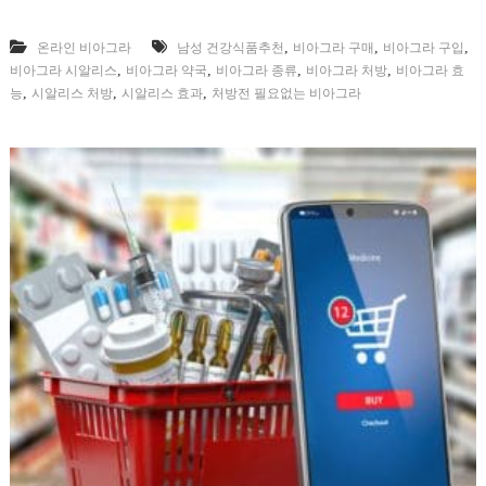
,
,
,
온라인 비아그라
남성 건강식품추천
비아그라 구매
비아그라 구입
,
,
,
,
비아그라 시알리스
비아그라 약국
비아그라 종류
비아그라 처방
비아그라 효
,
,
,
능
시알리스 처방
시알리스 효과
처방전 필요없는 비아그라