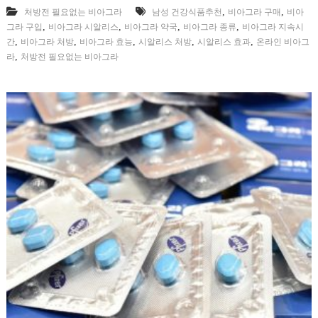
,
,
처방전 필요없는 비아그라
남성 건강식품추천
비아그라 구매
비아
,
,
,
,
그라 구입
비아그라 시알리스
비아그라 약국
비아그라 종류
비아그라 지속시
,
,
,
,
,
간
비아그라 처방
비아그라 효능
시알리스 처방
시알리스 효과
온라인 비아그
,
라
처방전 필요없는 비아그라