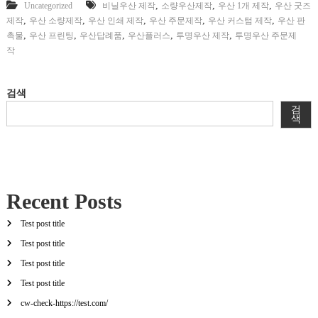
,
,
,
Uncategorized
비닐우산 제작
소량우산제작
우산 1개 제작
우산 굿즈
,
,
,
,
,
제작
우산 소량제작
우산 인쇄 제작
우산 주문제작
우산 커스텀 제작
우산 판
,
,
,
,
,
촉물
우산 프린팅
우산답례품
우산플러스
투명우산 제작
투명우산 주문제
작
검색
검
색
Recent Posts
Test post title
Test post title
Test post title
Test post title
cw-check-https://test.com/