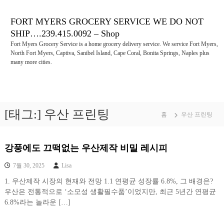
콘
텐
FORT MYERS GROCERY SERVICE WE DO NOT
츠
SHIP….239.415.0092 – Shop
로
Fort Myers Grocery Service is a home grocery delivery service. We service Fort Myers,
바
North Fort Myers, Captiva, Sanibel Island, Cape Coral, Bonita Springs, Naples plus
로
many more cities.
가
기
[태그:]
우산 프린팅
홈
우산 프린팅
강풍에도 끄떡없는 우산제작 비밀 레시피
7월 30, 2025
Lisa
1. 우산제작 시장의 현재와 전망 1.1 연평균 성장률 6.8%, 그 배경은?
우산은 전통적으로 ‘소모성 생활필수품’이었지만, 최근 5년간 연평균
6.8%라는 놀라운 […]