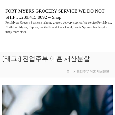
콘
텐
FORT MYERS GROCERY SERVICE WE DO NOT
츠
SHIP….239.415.0092 – Shop
로
Fort Myers Grocery Service is a home grocery delivery service. We service Fort Myers,
바
North Fort Myers, Captiva, Sanibel Island, Cape Coral, Bonita Springs, Naples plus
로
many more cities.
가
기
[태그:]
전업주부 이혼 재산분할
홈
전업주부 이혼 재산분할