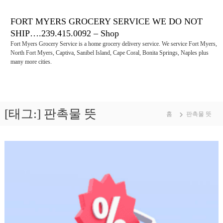
콘
텐
FORT MYERS GROCERY SERVICE WE DO NOT
츠
SHIP….239.415.0092 – Shop
로
Fort Myers Grocery Service is a home grocery delivery service. We service Fort Myers,
바
North Fort Myers, Captiva, Sanibel Island, Cape Coral, Bonita Springs, Naples plus
로
many more cities.
가
기
[태그:]
판촉물 뜻
홈
판촉물 뜻