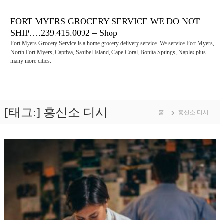
콘
텐
FORT MYERS GROCERY SERVICE WE DO NOT
츠
SHIP….239.415.0092 – Shop
로
Fort Myers Grocery Service is a home grocery delivery service. We service Fort Myers,
바
North Fort Myers, Captiva, Sanibel Island, Cape Coral, Bonita Springs, Naples plus
로
many more cities.
가
기
[태그:]
흥신소 디시
홈
흥신소 디시