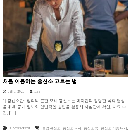
처음 이용하는 흥신소 고르는 법
9월 9, 2025
Lisa
1) 흥신소란? 정의와 흔한 오해 흥신소는 의뢰인의 정당한 목적 달성
을 위해 공개 정보와 합법적인 방법을 활용해 사실관계 확인, 자료 수
집, […]
,
,
,
,
Uncategorized
불법 흥신소
흥신소 디시
흥신소 뜻
흥신소 비용 디시