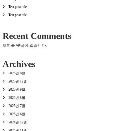
Test post title
Test post title
Recent Comments
보여줄 댓글이 없습니다.
Archives
2026년 8월
2025년 12월
2025년 9월
2025년 8월
2025년 7월
2025년 6월
2024년 12월
2024년 11월