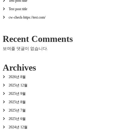
Test post title
Test post title
cw-check-https://test.com/
Recent Comments
보여줄 댓글이 없습니다.
Archives
2026년 8월
2025년 12월
2025년 9월
2025년 8월
2025년 7월
2025년 6월
2024년 12월