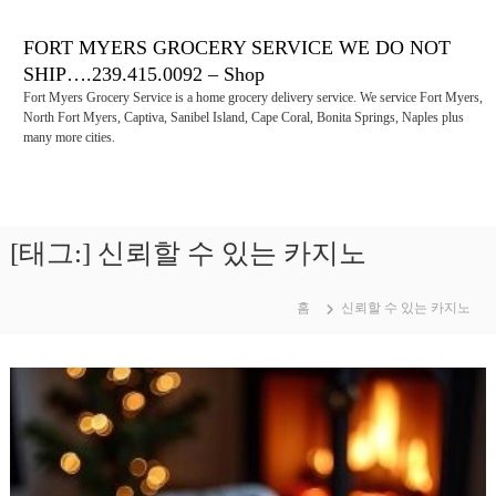
콘
텐
FORT MYERS GROCERY SERVICE WE DO NOT
츠
SHIP….239.415.0092 – Shop
로
Fort Myers Grocery Service is a home grocery delivery service. We service Fort Myers,
바
North Fort Myers, Captiva, Sanibel Island, Cape Coral, Bonita Springs, Naples plus
로
many more cities.
가
기
[태그:]
신뢰할 수 있는 카지노
홈
신뢰할 수 있는 카지노