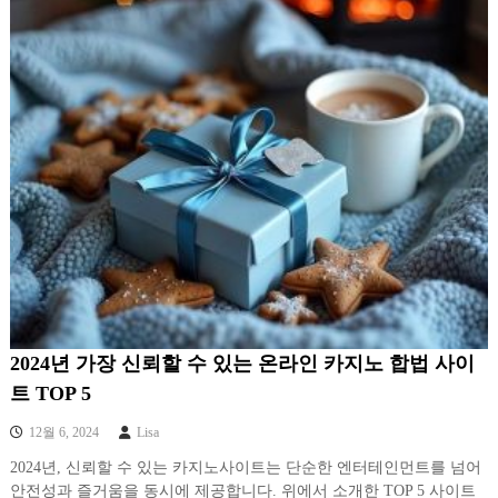
2024년 가장 신뢰할 수 있는 온라인 카지노 합법 사이
트 TOP 5
12월 6, 2024
Lisa
2024년, 신뢰할 수 있는 카지노사이트는 단순한 엔터테인먼트를 넘어
안전성과 즐거움을 동시에 제공합니다. 위에서 소개한 TOP 5 사이트