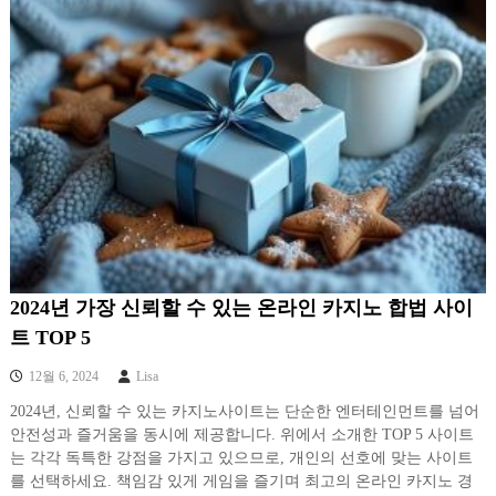
2024년 가장 신뢰할 수 있는 온라인 카지노 합법 사이
트 TOP 5
12월 6, 2024
Lisa
2024년, 신뢰할 수 있는 카지노사이트는 단순한 엔터테인먼트를 넘어
안전성과 즐거움을 동시에 제공합니다. 위에서 소개한 TOP 5 사이트
는 각각 독특한 강점을 가지고 있으므로, 개인의 선호에 맞는 사이트
를 선택하세요. 책임감 있게 게임을 즐기며 최고의 온라인 카지노 경