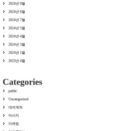
2024년 9월
2024년 8월
2024년 7월
2024년 5월
2024년 4월
2024년 3월
2024년 1월
2023년 4월
Categories
public
Uncategorized
대여계좌
마사지
마케팅