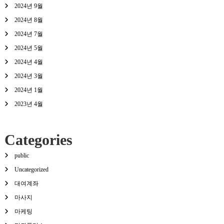
2024년 9월
2024년 8월
2024년 7월
2024년 5월
2024년 4월
2024년 3월
2024년 1월
2023년 4월
Categories
public
Uncategorized
대여계좌
마사지
마케팅