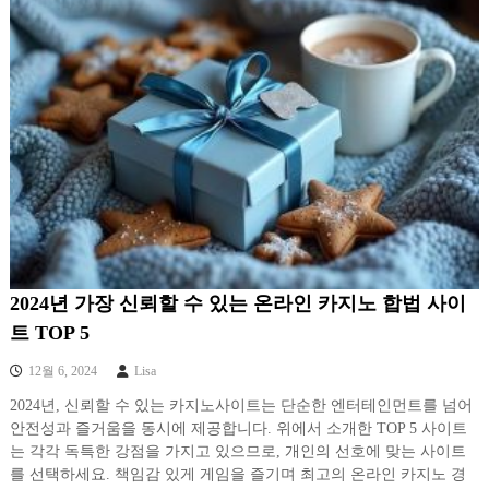
2024년 가장 신뢰할 수 있는 온라인 카지노 합법 사이
트 TOP 5
12월 6, 2024
Lisa
2024년, 신뢰할 수 있는 카지노사이트는 단순한 엔터테인먼트를 넘어
안전성과 즐거움을 동시에 제공합니다. 위에서 소개한 TOP 5 사이트
는 각각 독특한 강점을 가지고 있으므로, 개인의 선호에 맞는 사이트
를 선택하세요. 책임감 있게 게임을 즐기며 최고의 온라인 카지노 경